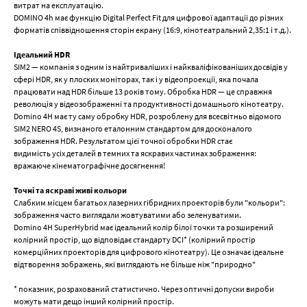
витрат на експлуатацію.
DOMINO 4h має функцію Digital Perfect Fit для цифрової адаптації до різних
форматів співвідношення сторін екрану (16:9, кінотеатральний 2,35:1 і т.д.).
Ідеальний HDR
SIM2 — компанія з одним із найтриваліших і найкваліфікованіших досвідів у
сфері HDR, як у плоских моніторах, так і у відеопроекції, яка почала
працювати над HDR більше 13 років тому. Обробка HDR — це справжня
революція у відеозображенні та продуктивності домашнього кінотеатру.
Domino 4H має ту саму обробку HDR, розроблену для всесвітньо відомого
SIM2 NERO 4S, визнаного еталонним стандартом для досконалого
зображення HDR. Результатом цієї точної обробки HDR стає
видимість усіх деталей в темних та яскравих частинах зображення:
вражаюче кінематографічне досягнення!
Точні та яскраві живі кольори
Слабким місцем багатьох лазерних гібридних проекторів були "кольори":
зображення часто виглядали жовтуватими або зеленуватими.
Domino 4H SuperHybrid має ідеальний колір білої точки та розширений
колірний простір, що відповідає стандарту DCI* (колірний простір
комерційних проекторів для цифрового кінотеатру). Це означає ідеальне
відтворення зображень, які виглядають не більше ніж "природно"
* показник, розрахований статистично. Через оптичні допуски вироби
можуть мати дещо інший колірний простір.