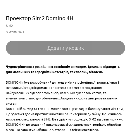
Проектор Sim2 Domino 4H
SIM2
SIM2DMN4H
Додати у кошик
Чудове рішення з розкішним зовнішнім виглядом. Ідеально підходить
для маленьких та середніх кінотеатрів, та спалень, віталень
DOMINO 4 h був розроблений для медіа-кімнат, сімейних/ігрових кімнат і
невеликих/середніх домашніх кінотеатрів з метою поєднання
найсучасніших відеоперфомансів, лазерним джерелом світла, та
елементами стилю для обмежених, бюджетних домашніх розважальних
систем.
Зовнішній вигляд та технічні можливості: це складне балансування між тим,
що здається двома протилежностями за критеріями дизайну. Це і є чимось
на зразок спеціальності SIM2. Це відрізняє продукцію SIM2 від решти ринку.
DOMINO 4 H - це видатний виконавець зі складною електронікою обробки
відео, що гарантує найкраще відтворення всіх джерел відео.