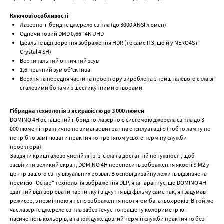
Ключові особливості
Лазернo-гібридне джерело світла (до 3000 ANSI люмен)
Одночиповий DMD 0,66” 4K UHD
Ідеальне відтворення зображення HDR (те саме ПЗ, що й у NERO4S і
Crystal 4 SH)
Вертикальний оптичний зсув
1,6-кратний зум об'єктива
Верхня та передня частина проектору вироблена з кришталевого скла зі
сталевими боками з шестикутними отворами.
Гібридна технологія з яскравістю до 3 000 люмен
DOMINO 4H оснащений гібридно-лазерною системою джерела світла до 3
000 люмен і практично не вимагає витрат на експлуатацію (тобто лампу не
потрібно замінювати практично протягом усього терміну служби
проектора).
Завдяки кришталево чистій лінзі зі скла та достатній потужності, щоб
засвітити великий екран, DOMINO 4H переносить зображення якості SIM2 у
центр вашого світу візуальних розваг. В основі дизайну лежить відзначена
премією "Оскар" технологія зображення DLP, яка гарантує, що DOMINO 4H
здатний відтворювати картинку і відчуття від фільму саме так, як задумав
режисер, з незмінною якістю зображення протягом багатьох років. В той же
час лазерне джерело світла забезпечує покращену колориметрію і
насиченість кольорів, а також дуже довгий термін служби практично без