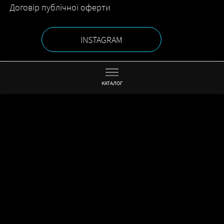
Договір публічної оферти
INSTAGRAM
FACEBOOK
КАТАЛОГ
Шоурум:
Столичне шосе, 101
ТЦ «Домосфера», 2-й поверх
+380 (96) 481-31-95
Головний офіс:
Київ, вул. Причальна, 5А
+380 (98) 753-07-97