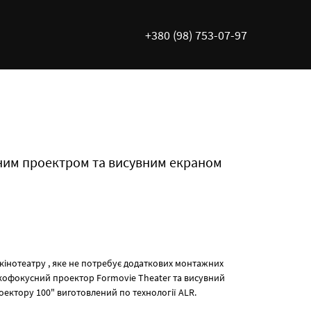
+380 (98) 753-07-97
ним проектром та висувним екраном
кінотеатру , яке не потребує додаткових монтажних
ткофокусний проектор Formovie Theater та висувний
ектору 100" виготовлений по технології ALR.