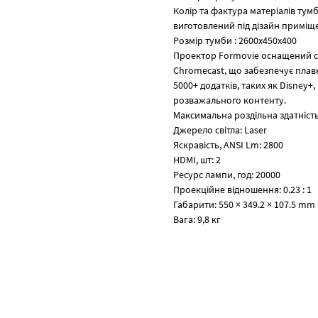
Колір та фактура матеріалів ту
виготовлений під дізайн приміщ
Розмір тумби : 2600х450х400
Проектор Formovie оснащений се
Chromecast, що забезпечує плавн
5000+ додатків, таких як Disney+
розважального контенту.
Максимальна роздільна здатність
Джерело світла: Laser
Яскравість, ANSI Lm: 2800
HDMI, шт: 2
Ресурс лампи, год: 20000
Проекційне відношення: 0.23 : 1
Габарити: 550 × 349.2 × 107.5 mm
Вага: 9,8 кг