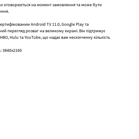
мби оговорюється на момент замовлення та може бути
ення.
ртифікованим Android TV 11.0, Google Play та
ий перегляд розваг на великому екрані. Він підтримує
, HBO, Hulu та YouTube, що надає вам нескінченну кількість
: 3840х2160