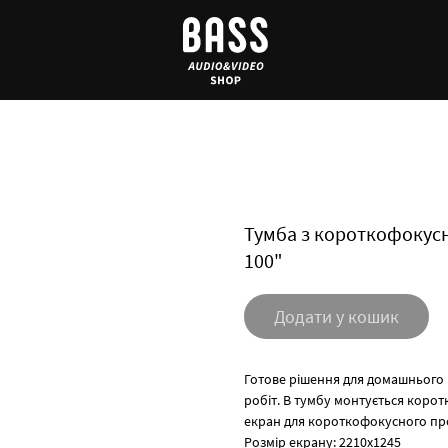
Тумба з короткофокус
100"
Додати у кошик
Готове рішення для домашнього 
робіт. В тумбу монтується коро
екран для короткофокусного про
Розмір екрану: 2210х1245