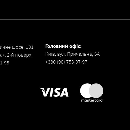
Головний офіс:
ичне шосе, 101
Київ, вул. Причальна, 5А
», 2-й поверх
+380 (98) 753-07-97
31-95