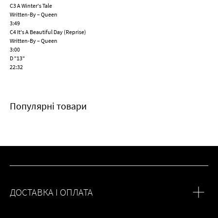
C3 A Winter's Tale
Written-By – Queen
3:49
C4 It's A Beautiful Day (Reprise)
Written-By – Queen
3:00
D "13"
22:32
Популярні товари
ДОСТАВКА І ОПЛАТА