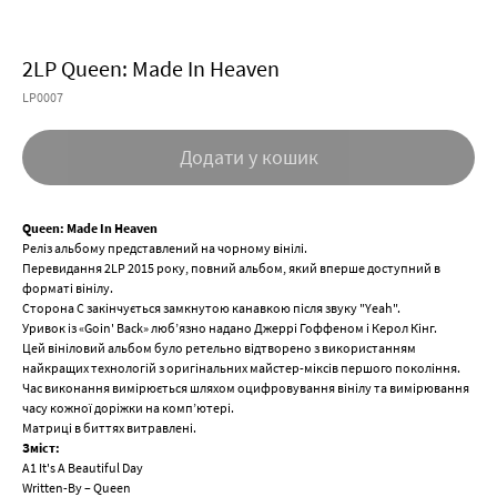
2LP Queen: Made In Heaven
LP0007
Додати у кошик
Queen: Made In Heaven
Реліз альбому представлений на чорному вінілі.
Перевидання 2LP 2015 року, повний альбом, який вперше доступний в
форматі вінілу.
Сторона C закінчується замкнутою канавкою після звуку "Yeah".
Уривок із «Goin' Back» люб’язно надано Джеррі Гоффеном і Керол Кінг.
Цей вініловий альбом було ретельно відтворено з використанням
найкращих технологій з оригінальних майстер-міксів першого покоління.
Час виконання вимірюється шляхом оцифровування вінілу та вимірювання
часу кожної доріжки на комп’ютері.
Матриці в биттях витравлені.
Зміст:
A1 It's A Beautiful Day
Written-By – Queen