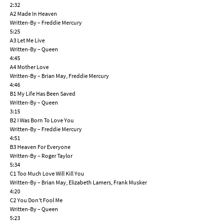
2:32
A2 Made In Heaven
Written-By – Freddie Mercury
5:25
A3 Let Me Live
Written-By – Queen
4:45
A4 Mother Love
Written-By – Brian May, Freddie Mercury
4:46
B1 My Life Has Been Saved
Written-By – Queen
3:15
B2 I Was Born To Love You
Written-By – Freddie Mercury
4:51
B3 Heaven For Everyone
Written-By – Roger Taylor
5:34
C1 Too Much Love Will Kill You
Written-By – Brian May, Elizabeth Lamers, Frank Musker
4:20
C2 You Don't Fool Me
Written-By – Queen
5:23