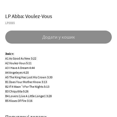
LP Abba: Voulez-Vous
LP0065
Додати у кошик
Зміст:
A1 As Good As New 3:22
A2 Voulez-Vous 5:11
A3 I Have A Dream 4:44
A4 Angeleyes 4:20
A5 The King Has Lost His Crown 3:30
B1 Does Your Mother Know 3:13
B2 If It Wasn´t For The Nights 5:13
B3 Chiquitita 5:26
B4 Lovers (Live A Little Longer) 3:28
B5 Kisses Of Fire 3:16
Популярні товари