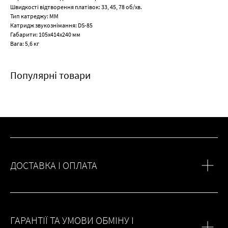
Швидкості відтворення платівок: 33, 45, 78 об/хв.
Тип катреджу: ММ
Катридж звукознімання: DS-85
Габарити: 105х414x240 мм
Вага: 5,6 кг
Популярні товари
ДОСТАВКА І ОПЛАТА
ГАРАНТІЇ ТА УМОВИ ОБМІНУ І