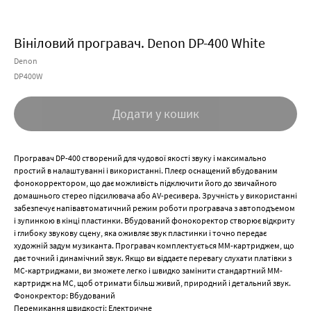
Вініловий програвач. Denon DP-400 White
Denon
DP400W
Додати у кошик
Програвач DP-400 створений для чудової якості звуку і максимально
простий в налаштуванні і використанні. Плеєр оснащений вбудованим
фонокорректором, що дає можливість підключити його до звичайного
домашнього стерео підсилювача або AV-ресивера. Зручність у використанні
забезпечує напівавтоматичний режим роботи програвача з автоподъемом
і зупинкою в кінці пластинки. Вбудований фонокоректор створює відкриту
і глибоку звукову сцену, яка оживляє звук пластинки і точно передає
художній задум музиканта. Програвач комплектується ММ-картриджем, що
дає точний і динамічний звук. Якщо ви віддаєте перевагу слухати платівки з
MC-картриджами, ви зможете легко і швидко замінити стандартний MM-
картридж на МС, щоб отримати більш живий, природний і детальний звук.
Фонокректор: Вбудований
Перемикання швидкості: Електричне