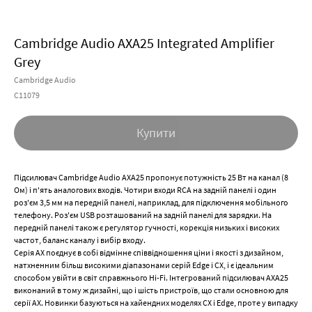
Cambridge Audio AXA25 Integrated Amplifier
Grey
Cambridge Audio
C11079
Купити
Підсилювач Cambridge Audio AXA25 пропонує потужність 25 Вт на канал (8
Ом) і п'ять аналогових входів. Чотири входи RCA на задній панелі і один
роз'єм 3,5 мм на передній панелі, наприклад, для підключення мобільного
телефону. Роз'єм USB розташований на задній панелі для зарядки. На
передній панелі також є регулятор гучності, корекція низьких і високих
частот, баланс каналу і вибір входу.
Серія AX поєднує в собі відмінне співвідношення ціни і якості з дизайном,
натхненним більш високими діапазонами серій Edge і CX, і є ідеальним
способом увійти в світ справжнього Hi-Fi. Інтегрований підсилювач AXA25
виконаний в тому ж дизайні, що і шість пристроїв, що стали основною для
серії AX. Новинки базуються на хайендних моделях CX і Edge, проте у випадку