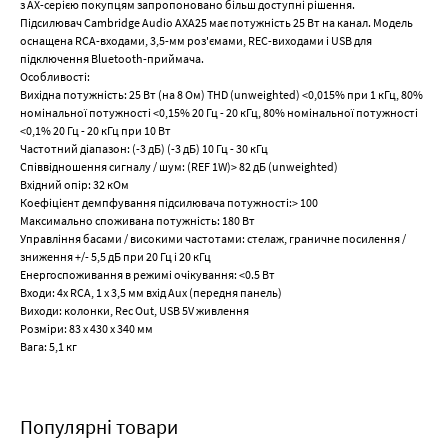
з AX-серією покупцям запропоновано більш доступні рішення.
Підсилювач Cambridge Audio AXA25 має потужність 25 Вт на канал. Модель
оснащена RCA-входами, 3,5-мм роз'ємами, REC-виходами і USB для
підключення Bluetooth-приймача.
Особливості:
Вихідна потужність: 25 Вт (на 8 Ом) THD (unweighted) <0,015% при 1 кГц, 80%
номінальної потужності <0,15% 20 Гц - 20 кГц, 80% номінальної потужності
<0,1% 20 Гц - 20 кГц при 10 Вт
Частотний діапазон: (-3 дБ) (-3 дБ) 10 Гц - 30 кГц
Співвідношення сигналу / шум: (REF 1W)> 82 дБ (unweighted)
Вхідний опір: 32 кОм
Коефіцієнт демпфування підсилювача потужності:> 100
Максимально споживана потужність: 180 Вт
Управління басами / високими частотами: стелаж, граничне посилення /
зниження +/- 5,5 дБ при 20 Гц і 20 кГц
Енергоспоживання в режимі очікування: <0.5 Вт
Входи: 4x RCA, 1 x 3,5 мм вхід Aux (передня панель)
Виходи: колонки, Rec Out, USB 5V живлення
Розміри: 83 x 430 x 340 мм
Вага: 5,1 кг
Популярні товари