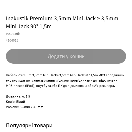
Inakustik Premium 3,5mm Mini Jack > 3,5mm
Mini Jack 90° 1,5m
Inakustik
4104015
Додати у кошик
Кабель Premium 3,5mm Mini Jack> 3,5mm Mini Jack 90 ° 1,5m MP3 з подвійним
екраном дає потужне звучання міцними провідниками для підключення
MP3-плеєра (iPod), ноутбука або ПК до підсилювача або AV-ресивера.
Довжина, м: 1,5
Колір: Білий
Роз'єми: 3.5mm > 3.5mm
Популярні товари