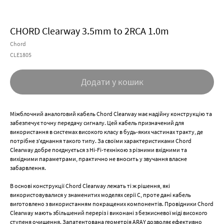
CHORD Clearway 3.5mm to 2RCA 1.0m
Chord
CLE1805
Додати у кошик
Міжблочний аналоговий кабель Chord Clearway має надійну конструкцію та
забезпечує точну передачу сигналу. Цей кабель призначений для
використання в системах високого класу в будь-яких частинах тракту, де
потрібне з'єднання такого типу. За своїми характеристиками Chord
Clearway добре поєднується з Hi-Fi-технікою з різними вхідними та
вихідними параметрами, практично не вносить у звучання власне
забарвлення.
В основі конструкції Chord Clearway лежать ті ж рішення, які
використовувалися у знаменитих моделях серії C, проте дані кабель
виготовлено з використанням покращених компонентів. Провідники Chord
Clearway мають збільшений переріз і виконані з безкисневої міді високого
ступеня очищення. Запатентована геометрія ARAY дозволяє ефективно