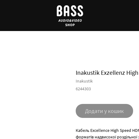
Inakustik Exzellenz Hig
Inakustik
6244303
Додати у кошик
Кабель Excellence High Speed ​​H
форматів надвисокої роздільної зд