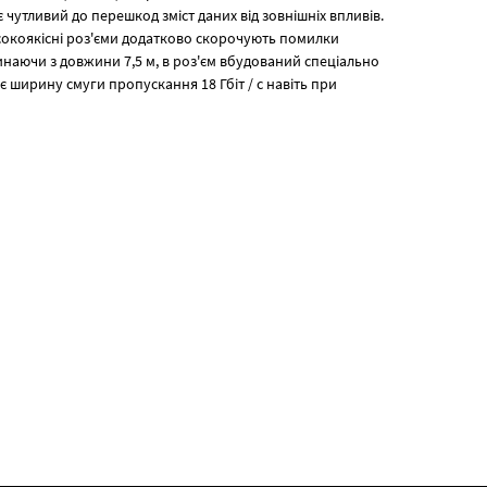
 чутливий до перешкод зміст даних від зовнішніх впливів.
исокоякісні роз'єми додатково скорочують помилки
инаючи з довжини 7,5 м, в роз'єм вбудований спеціально
є ширину смуги пропускання 18 Гбіт / с навіть при