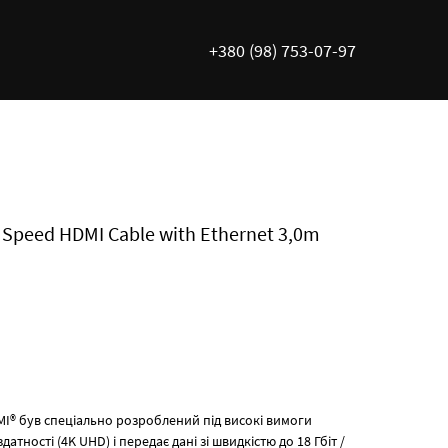
+380 (98) 753-07-97
h Speed HDMI Cable with Ethernet 3,0m
DMI® був спеціально розроблений під високі вимоги
атності (4K UHD) і передає дані зі швидкістю до 18 Гбіт /