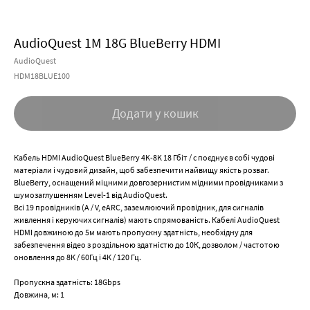
AudioQuest 1M 18G BlueBerry HDMI
AudioQuest
HDM18BLUE100
Додати у кошик
Кабель HDMI AudioQuest BlueBerry 4K-8K 18 Гбіт / с поєднує в собі чудові
матеріали і чудовий дизайн, щоб забезпечити найвищу якість розваг.
BlueBerry, оснащений міцними довгозернистим мідними провідниками з
шумозаглушенням Level-1 від AudioQuest.
Всі 19 провідників (A / V, eARC, заземлюючий провідник, для сигналів
живлення і керуючих сигналів) мають спрямованість. Кабелі AudioQuest
HDMI довжиною до 5м мають пропускну здатність, необхідну для
забезпечення відео з роздільною здатністю до 10К, дозволом / частотою
оновлення до 8К / 60Гц і 4К / 120 Гц.
Пропускна здатність: 18Gbps
Довжина, м: 1