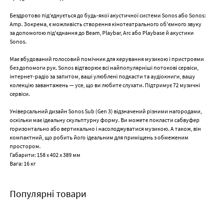
Бездротово під'єднується до будь-якої акустичної системи Sonos або Sonos:
Amp. Зокрема, є можливість створення кінотеатрального об'ємного звуку
за допомогою під'єднання до Beam, Playbar, Arc або Playbase й акустики
Sonos.
Має вбудований голосовий помічник для керування музикою і пристроями
без допомоги рук. Sonos відтворює всі найпопулярніші потокові сервіси,
інтернет-радіо за запитом, ваші улюблені подкасти та аудіокниги, вашу
колекцію завантажень — усе, що ви любите слухати. Підтримує 72 музичні
сервіси.
Універсальний дизайн Sonos Sub (Gen 3) відзначений різними нагородами,
оскільки має ідеальну скульптурну форму. Ви можете покласти сабвуфер
горизонтально або вертикально і насолоджуватися музикою. А також, він
компактний, що робить його ідеальним для приміщень з обмеженим
простором.
Габарити: 158 х 402 х 389 мм
Вага: 16 кг
Популярні товари