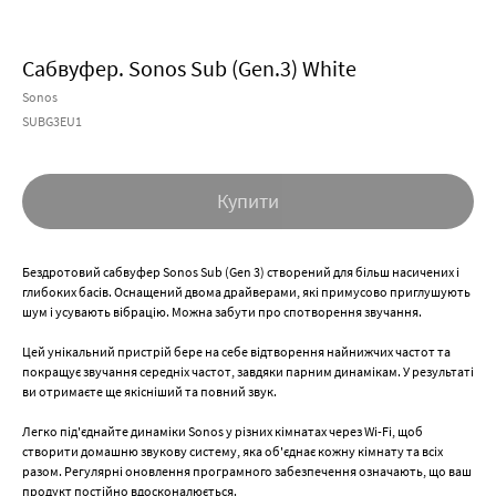
Сабвуфер. Sonos Sub (Gen.3) White
Sonos
SUBG3EU1
Купити
Бездротовий сабвуфер Sonos Sub (Gen 3) створений для більш насичених і
глибоких басів. Оснащений двома драйверами, які примусово приглушують
шум і усувають вібрацію. Можна забути про спотворення звучання.
Цей унікальний пристрій бере на себе відтворення найнижчих частот та
покращує звучання середніх частот, завдяки парним динамікам. У результаті
ви отримаєте ще якісніший та повний звук.
Легко під'єднайте динаміки Sonos у різних кімнатах через Wi-Fi, щоб
створити домашню звукову систему, яка об'єднає кожну кімнату та всіх
разом. Регулярні оновлення програмного забезпечення означають, що ваш
продукт постійно вдосконалюється.