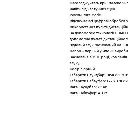
Насолоджуйтесь кришталево чисти
навіть під час гучних сцен.
Режим Pure Mode
Відключає всі цифрові обробки 
Використання пульта дистанційн
За допомогою технології HDMI C
допомогою пульта дистанційного
Чудовий звук, заснований на 110
Denon – перший у Японії виробни
Заснована в 1910 році, компанія 
звуку.
Колір: Чорний
Габарити Саундбар: 1050 x 60 x 9
Габарити Сабвуфер: 172 x 370 x 
Вага Саундбар: 2.5 кг
Вага Сабвуфер: 4.3 кг