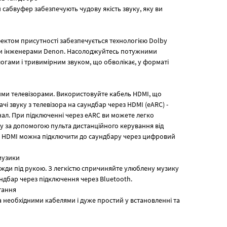
 сабвуфер забезпечують чудову якість звуку, яку ви
фектом присутності забезпечується технологією Dolby
ми інженерами Denon. Насолоджуйтесь потужними
огами і тривимірним звуком, що обволікає, у форматі
ними телевізорами. Використовуйте кабель HDMI, що
чі звуку з телевізора на саундбар через HDMI (eARC) -
л. При підключенні через eARC ви можете легко
у за допомогою пульта дистанційного керування від
ту HDMI можна підключити до саундбару через цифровий
музики
вжди під рукою. З легкістю спричиняйте улюблену музику
ндбар через підключення через Bluetooth.
тання
 необхідними кабелями і дуже простий у встановленні та