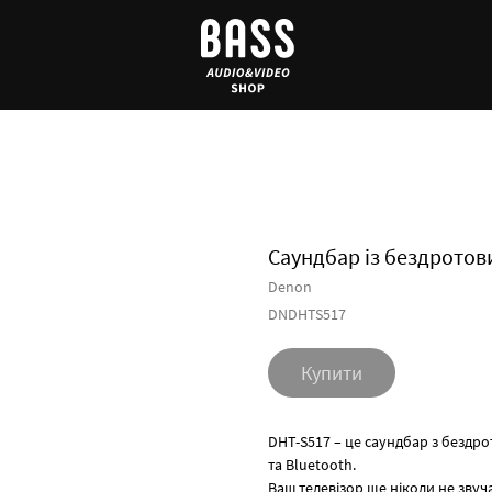
Саундбар із бездрото
Denon
DNDHTS517
Купити
DHT-S517 – це саундбар з бездр
та Bluetooth.
Ваш телевізор ще ніколи не звуч