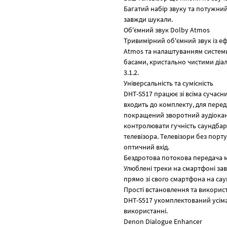
Багатий набір звуку та потужний
завжди шукали.
Об'ємний звук Dolby Atmos
Тривимірний об'ємний звук із е
Atmos та налаштуванням систе
басами, кристально чистими діал
3.1.2.
Універсальність та сумісність
DHT-S517 працює зі всіма сучас
входить до комплекту, для переда
покращений зворотний аудіокана
контролювати гучність саундбар
телевізора. Телевізори без пор
оптичний вхід.
Бездротова потокова передача 
Улюблені треки на смартфоні за
прямо зі свого смартфона на сау
Прості встановлення та викорис
DHT-S517 укомплектований усіма
використанні.
Denon Dialogue Enhancer