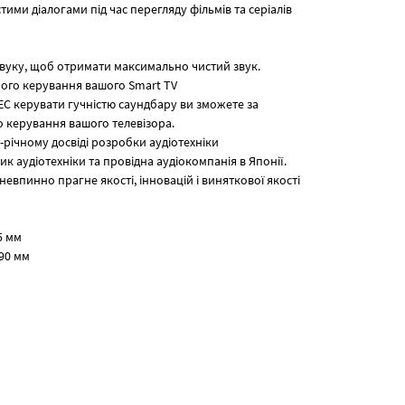
ми діалогами під час перегляду фільмів та серіалів
звуку, щоб отримати максимально чистий звук.
ого керування вашого Smart TV
EC керувати гучністю саундбару ви зможете за
 керування вашого телевізора.
-річному досвіді розробки аудіотехніки
к аудіотехніки та провідна аудіокомпанія в Японії.
невпинно прагне якості, інновацій і виняткової якості
5 мм
290 мм