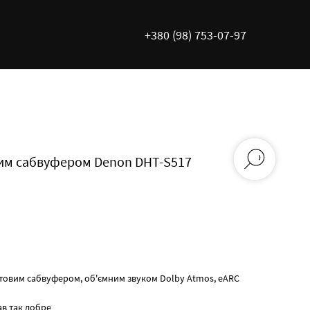
+380 (98) 753-07-97
вим сабвуфером Denon DHT-S517
отовим сабвуфером, об'ємним звуком Dolby Atmos, eARC
ав так добре