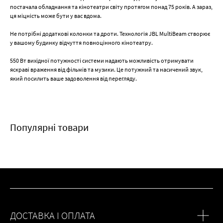
постачала обладнання та кінотеатри світу протягом понад 75 років. А зараз,
ця міцність може бути у вас вдома.
Не потрібні додаткові колонки та дроти. Технологія JBL MultiBeam створює
у вашому будинку відчуття повноцінного кінотеатру.
550 Вт вихідної потужності системи надають можливість отримувати
яскраві враження від фільмів та музики. Це потужний та насичений звук,
який посилить ваше задоволення від перегляду.
Популярні товари
ДОСТАВКА І ОПЛАТА