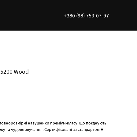
+380 (98) 753-07-97
D5200 Wood
 повнорозмірні навушники преміум-класу, що поєднують
ку та чудове звучання. Сертифіковані за стандартом Hi-