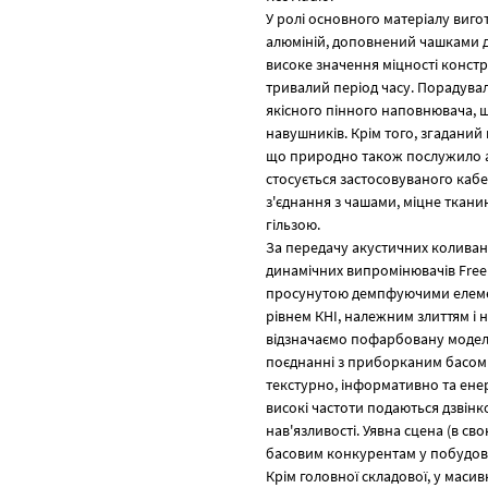
У ролі основного матеріалу виг
алюміній, доповнений чашками д
високе значення міцності констр
тривалий період часу. Порадувал
якісного пінного наповнювача, щ
навушників. Крім того, згаданий
що природно також послужило а
стосується застосовуваного каб
з'єднання з чашами, міцне ткан
гільзою.
За передачу акустичних коливан
динамічних випромінювачів Free
просунутою демпфуючими елеме
рівнем КНІ, належним злиттям і
відзначаємо пофарбовану модель 
поєднанні з приборканим басом і 
текстурно, інформативно та енер
високі частоти подаються дзвінко
нав'язливості. Уявна сцена (в 
басовим конкурентам у побудові
Крім головної складової, у маси