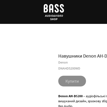
Навушники Denon AH-
Denon
DNAHD5200WD
Купити
Denon AH-D5200
– аудіофільські
вишуканий дизайн, зразкову збір
Res Audio.