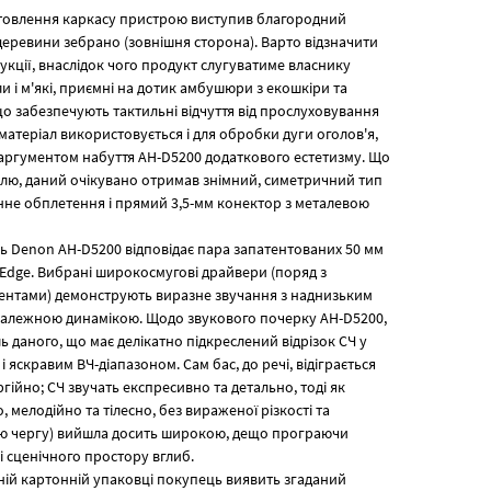
отовлення каркасу пристрою виступив благородний
еревини зебрано (зовнішня сторона). Варто відзначити
укції, внаслідок чого продукт слугуватиме власнику
и і м'які, приємні на дотик амбушюри з екошкіри та
о забезпечують тактильні відчуття від прослуховування
 матеріал використовується і для обробки дуги оголов'я,
ргументом набуття AH-D5200 додаткового естетизму. Що
елю, даний очікувано отримав знімний, симетричний тип
инне обплетення і прямий 3,5-мм конектор з металевою
ь Denon AH-D5200 відповідає пара запатентованих 50 мм
Edge. Вибрані широкосмугові драйвери (поряд з
нтами) демонструють виразне звучання з наднизьким
 належною динамікою. Щодо звукового почерку AH-D5200,
даного, що має делікатно підкреслений відрізок СЧ у
яскравим ВЧ-діапазоном. Сам бас, до речі, відіграється
гійно; СЧ звучать експресивно та детально, тоді як
, мелодійно та тілесно, без вираженої різкості та
свою чергу) вийшла досить широкою, дещо програючи
 сценічного простору вглиб.
вній картонній упаковці покупець виявить згаданий