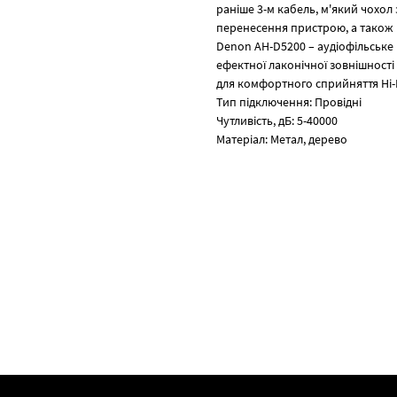
раніше 3-м кабель, м'який чохол
перенесення пристрою, а також пе
Denon AH-D5200 – аудіофільське 
ефектної лаконічної зовнішност
для комфортного сприйняття Hi-
Тип підключення: Провідні
Чутливість, дБ: 5-40000
Матеріал: Метал, дерево