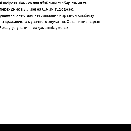
 зі шкірозамінника для дбайливого зберігання та
рехідник з 3,5 міні на 6,3-мм аудіоджек.
рішення, яке стало нетривіальним зразком симбіозу
і та вражаючого музичного звучання. Органічний варіант
Res аудіо у затишних домашніх умовах.