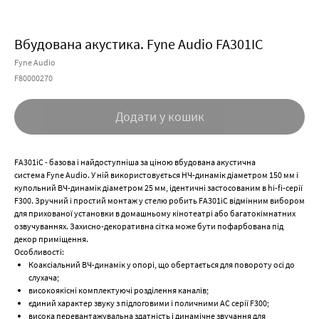
Вбудована акустика. Fyne Audio FA301IC
Fyne Audio
F80000270
Додати у кошик
FA301iC - базова і найдоступніша за ціною вбудована акустична
система Fyne Audio. У ній використовується НЧ-динамік діаметром 150 мм і
купольний ВЧ-динамік діаметром 25 мм, ідентичні застосованим в hi-fi-серії
F300. Зручний і простий монтаж у стелю робить FA301iC відмінним вибором
для прихованої установки в домашньому кінотеатрі або багатокімнатних
озвучуваннях. Захисно-декоративна сітка може бути пофарбована під
декор приміщення.
Особливості:
Коаксіальний ВЧ-динамік у опорі, що обертається для повороту осі до
слухача;
високоякісні комплектуючі розділення каналів;
єдиний характер звуку з підлоговими і поличними АС серії F300;
висока перевантажувальна здатність і динамічне звучання для