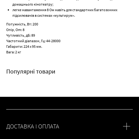
домашнього кінотеатру;
легке навантаження 8 Ом навіть для стандартних багатозонних
підсилювачів в системах «мультирум».
Потужність, Вт: 200
Опір, Om: 8
Чутливість, дБ: 89
Частотний діапазон, Гц: 44-28000
Габарити: 224 х 95 мм.
Вага: 2 кг
Популярні товари
ДОСТАВКА І ОПЛАТА