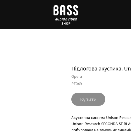
Підлогова акустика. U
Opera
PF049
Купити
Акустична система Unison Resea
Unison Research SECONDA SE BLAC
побудована на замовних динаміка