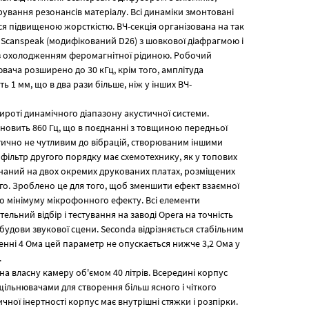
ування резонансів матеріалу. Всі динаміки змонтовані
ся підвищеною жорсткістю. ВЧ-секція організована на так
ї Scanspeak (модифікований D26) з шовкової діафрагмою і
з охолодженням феромагнітної рідиною. Робочий
вача розширено до 30 кГц, крім того, амплітуда
 1 мм, що в два рази більше, ніж у інших ВЧ-
ироті динамічного діапазону акустичної системи.
ановить 860 Гц, що в поєднанні з товщиною передньої
ктично не чутливим до вібрацій, створюваним іншими
фільтр другого порядку має схемотехнику, як у топових
конаний на двох окремих друкованих платах, розміщених
ного. Зроблено це для того, щоб зменшити ефект взаємної
 до мінімуму мікрофонного ефекту. Всі елементи
ельний відбір і тестування на заводі Opera на точність
обудови звукової сцени. Seconda відрізняється стабільним
нні 4 Ома цей параметр не опускається нижче 3,2 Ома у
.
а власну камеру об'ємом 40 літрів. Всередині корпус
ільнювачами для створення більш ясного і чіткого
чної інертності корпус має внутрішні стяжки і розпірки.