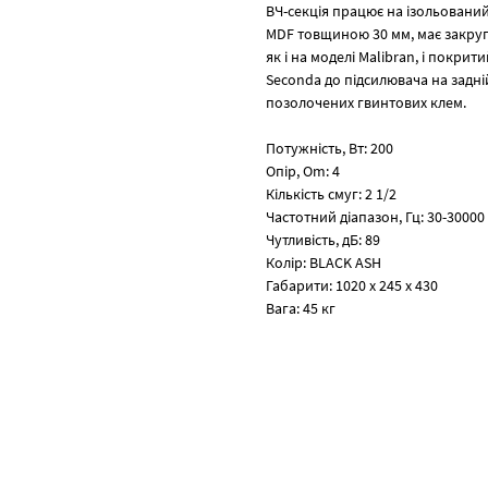
ВЧ-секція працює на ізольований
MDF товщиною 30 мм, має закругл
як і на моделі Malibran, і покр
Seconda до підсилювача на задн
позолочених гвинтових клем.
Потужність, Вт: 200
Опір, Om: 4
Кількість смуг: 2 1/2
Частотний діапазон, Гц: 30-30000
Чутливість, дБ: 89
Колір: BLACK ASH
Габарити: 1020 x 245 x 430
Вага: 45 кг