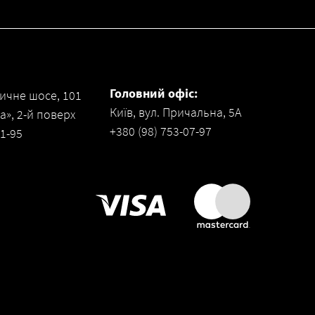
Головний офіс:
ичне шосе, 101
Київ, вул. Причальна, 5А
», 2-й поверх
+380 (98) 753-07-97
31-95