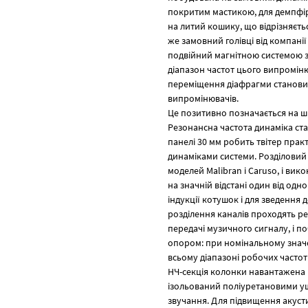
покритим мастикою, для демпфір
на литий кошику, що відрізняєть
же замовний голівці від компані
подвійний магнітною системою 
діапазон частот цього випроміню
переміщення діафрагми становить
випромінювачів.
Це позитивно позначається на ш
Резонансна частота динаміка ст
панелі 30 мм робить твітер пра
динаміками системи. Розділовий 
моделей Malibran і Caruso, і ви
на значній відстані один від од
індукції котушок і для зведення
розділення каналів проходять рет
передачі музичного сигналу, і п
опором: при номінальному значе
всьому діапазоні робочих частот
НЧ-секція колонки навантажена н
ізольований поліуретановими ущ
звучання. Для підвищення акусти