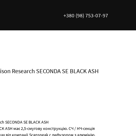
+380 (98) 753-07-97
nison Research SECONDA SE BLACK ASH
rch SECONDA SE BLACK ASH
K ASH має 2,5-смугову конструкцію. СЧ / НЧ-секція
х від компанії Scanspeak c дифузором з алюмінію,