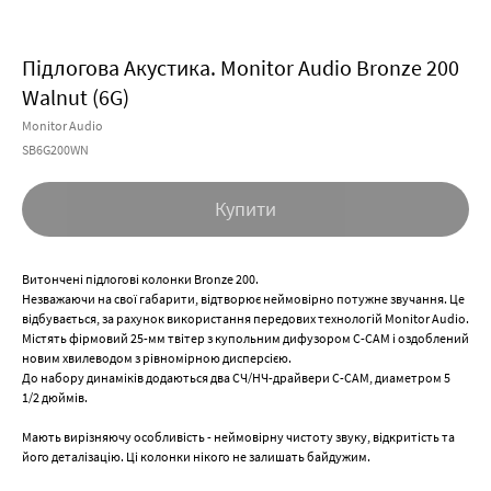
Підлогова Акустика. Monitor Audio Bronze 200
Walnut (6G)
Monitor Audio
SB6G200WN
Купити
Витончені підлогові колонки Bronze 200.
Незважаючи на свої габарити, відтворює неймовірно потужне звучання. Це
відбувається, за рахунок використання передових технологій Monitor Audio.
Містять фірмовий 25-мм твітер з купольним дифузором C-CAM і оздоблений
новим хвилеводом з рівномірною дисперсією.
До набору динаміків додаються два СЧ/НЧ-драйвери C-CAM, диаметром 5
1/2 дюймів.
Мають вирізняючу особливість - неймовірну чистоту звуку, відкритість та
його деталізацію. Ці колонки нікого не залишать байдужим.