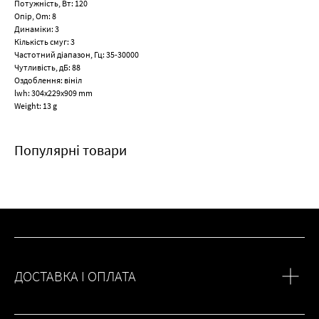
Потужність, Вт: 120
Опір, Om: 8
Динаміки: 3
Кількість смуг: 3
Частотний діапазон, Гц: 35-30000
Чутливість, дБ: 88
Оздоблення: вініл
lwh: 304x229x909 mm
Weight: 13 g
Популярні товари
ДОСТАВКА І ОПЛАТА